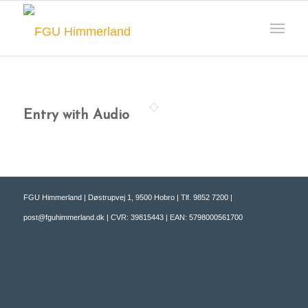
Entry with Audio
FGU Himmerland | Døstrupvej 1, 9500 Hobro | Tlf. 9852 7200 |
post@fguhimmerland.dk | CVR: 39815443 | EAN: 5798000561700